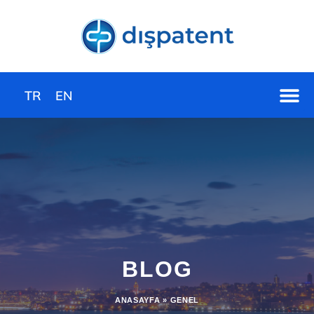
TR
EN
BLOG
ANASAYFA
»
GENEL