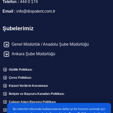
Telefon :
444 0 174
Email :
info@dispatent.com.tr
Şubelerimiz
Genel Müdürlük / Anadolu Şube Müdürlüğü
Ankara Şube Müdürlüğü
Gizlilik Politikası
Çerez Politikası
Kişisel Verilerin Korunması
İletişim ve Başvuru Kanalları Politikası
Çalışan Adayı Başvuru Politikası
Bu internet sitesinde kullanıcılarına daha iyi bir hizmet sunmak için
Bilgi Talep Formu