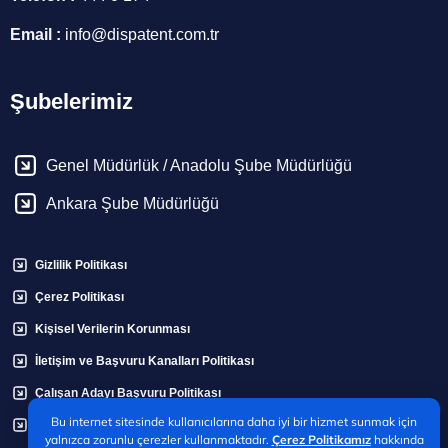
Email :
info@dispatent.com.tr
Şubelerimiz
Genel Müdürlük / Anadolu Şube Müdürlüğü
Ankara Şube Müdürlüğü
Gizlilik Politikası
Çerez Politikası
Kişisel Verilerin Korunması
İletişim ve Başvuru Kanalları Politikası
Çalışan Adayı Başvuru Politikası
Bu internet sitesinde kullanıcılarına daha iyi bir hizmet sunmak için
Bilgi Talep Formu
yalnızca zorunlu çerezler kullanmaktadır.
Çerez Politikamız
hakkında